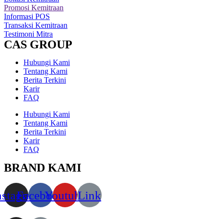
Promosi Kemitraan
Informasi POS
Transaksi Kemitraan
Testimoni Mitra
CAS GROUP
Hubungi Kami
Tentang Kami
Berita Terkini
Karir
FAQ
Hubungi Kami
Tentang Kami
Berita Terkini
Karir
FAQ
BRAND KAMI
nstagram
Facebook
Youtube
Link