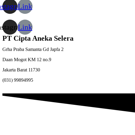
nstagram
Link
nstagram
Link
PT Cipta Aneka Selera
Grha Praba Samanta Gd Japfa 2
Daan Mogot KM 12 no.9
Jakarta Barat 11730
(031) 99894995