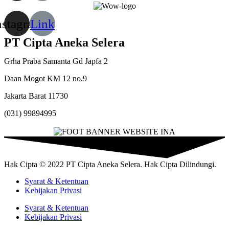
nstagram
Link
PT Cipta Aneka Selera
Grha Praba Samanta Gd Japfa 2
Daan Mogot KM 12 no.9
Jakarta Barat 11730
(031) 99894995
Hak Cipta © 2022 PT Cipta Aneka Selera. Hak Cipta Dilindungi.
Syarat & Ketentuan
Kebijakan Privasi
Syarat & Ketentuan
Kebijakan Privasi