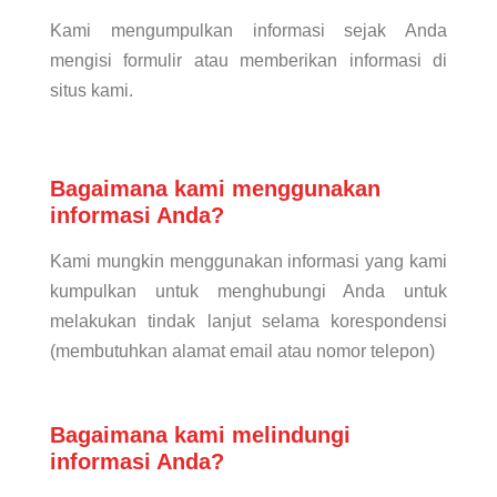
Kami mengumpulkan informasi sejak Anda
mengisi formulir atau memberikan informasi di
situs kami.
Bagaimana kami menggunakan
informasi Anda?
Kami mungkin menggunakan informasi yang kami
kumpulkan untuk menghubungi Anda untuk
melakukan tindak lanjut selama korespondensi
(membutuhkan alamat email atau nomor telepon)
Bagaimana kami melindungi
informasi Anda?