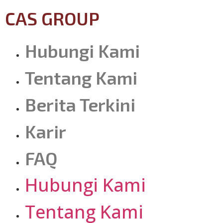
CAS GROUP
Hubungi Kami
Tentang Kami
Berita Terkini
Karir
FAQ
Hubungi Kami
Tentang Kami