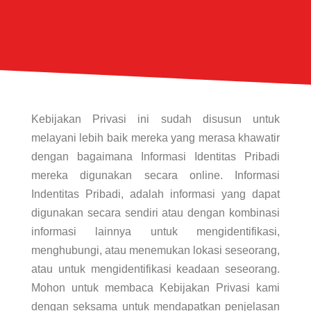
Kebijakan Privasi ini sudah disusun untuk
melayani lebih baik mereka yang merasa khawatir
dengan bagaimana Informasi Identitas Pribadi
mereka digunakan secara online. Informasi
Indentitas Pribadi, adalah informasi yang dapat
digunakan secara sendiri atau dengan kombinasi
informasi lainnya untuk mengidentifikasi,
menghubungi, atau menemukan lokasi seseorang,
atau untuk mengidentifikasi keadaan seseorang.
Mohon untuk membaca Kebijakan Privasi kami
dengan seksama untuk mendapatkan penjelasan