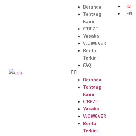
ID
Beranda
EN
Tentang
Kami
C’BEZT
Yasaka
WOWEVER
Berita
Terkini
FAQ
Beranda
Tentang
Kami
C’BEZT
Yasaka
WOWEVER
Berita
Terkini