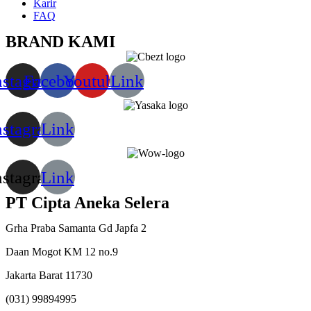
Karir
FAQ
BRAND KAMI
nstagram
Facebook
Youtube
Link
nstagram
Link
nstagram
Link
PT Cipta Aneka Selera
Grha Praba Samanta Gd Japfa 2
Daan Mogot KM 12 no.9
Jakarta Barat 11730
(031) 99894995