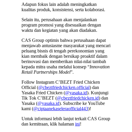
Adapun fokus lain adalah meningkatkan
kualitas produk, konsistensi, serta kolaborasi.
Selain itu, perusahaan akan menjalankan
program promosi yang disesuaikan dengan
waktu dan kegiatan yang akan diadakan.
CAS Group optimis bahwa perusahaan dapat
menjawab antusiasme masyarakat yang mencari
peluang bisnis di tengah perekonomian yang
kian membaik dengan bersikap proaktif dalam
berinovasi dan memberikan nilai-nilai tambah
kepada mitra usaha melalui konsep “
Innovation
Retail Partnerships Model
”.
Follow Instagram C’BEZT Fried Chicken
Official (
@cbeztfriedchicken.official
) dan
Yasaka Fried Chicken (
@yasaka.id
). Kunjungi
Tik Tok C’BEZT (
@cbeztfriedchicken.id
) dan
Yasaka (
@yasaka.id
). Subscribe ke YouTube
kami (
@ciptaanekaseleraofficial443
)!
Untuk informasi lebih lanjut terkait CAS Group
dan kemitraan, klik halaman
ini
!