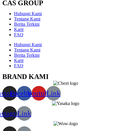
CAS GROUP
Hubungi Kami
Tentang Kami
Berita Terkini
Karir
FAQ
Hubungi Kami
Tentang Kami
Berita Terkini
Karir
FAQ
BRAND KAMI
nstagram
Facebook
Youtube
Link
nstagram
Link