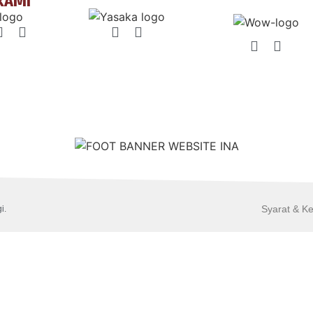
KAMI
Syarat & K
i.