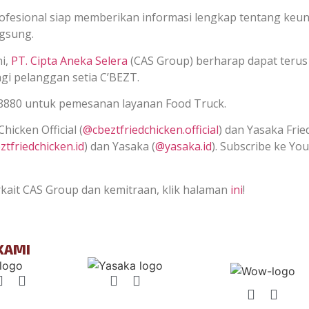
ofesional siap memberikan informasi lengkap tentang keu
ngsung.
i,
PT. Cipta Aneka Selera
(CAS Group) berharap dapat teru
gi pelanggan setia C’BEZT.
8880 untuk pemesanan layanan Food Truck.
hicken Official (
@cbeztfriedchicken.official
) dan Yasaka Frie
tfriedchicken.id
) dan Yasaka (
@yasaka.id
). Subscribe ke Y
!
erkait CAS Group dan kemitraan, klik halaman
ini
!
KAMI