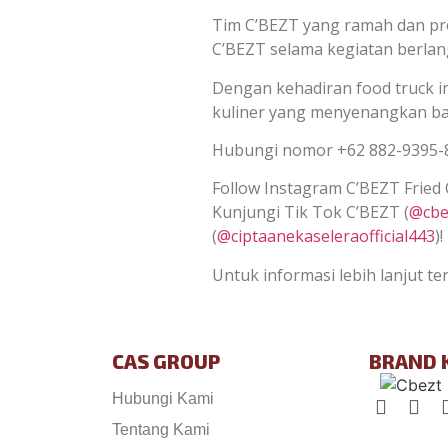
Tim C’BEZT yang ramah dan pr
C’BEZT selama kegiatan berla
Dengan kehadiran food truck in
kuliner yang menyenangkan ba
Hubungi nomor +62 882-9395-
Follow Instagram C’BEZT Fried C
Kunjungi Tik Tok C’BEZT (
@cbez
(
@ciptaanekaseleraofficial443
)
Untuk informasi lebih lanjut t
CAS GROUP
BRAND 
Hubungi Kami
Tentang Kami