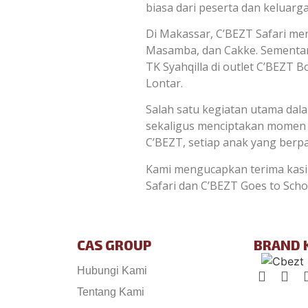
biasa dari peserta dan keluarg
Di Makassar, C’BEZT Safari men
Masamba, dan Cakke. Sementara 
TK Syahqilla di outlet C’BEZT B
Lontar.
Salah satu kegiatan utama dal
sekaligus menciptakan momen 
C’BEZT, setiap anak yang ber
Kami mengucapkan terima kasih
Safari dan C’BEZT Goes to Scho
CAS GROUP
BRAND 
Hubungi Kami
Tentang Kami