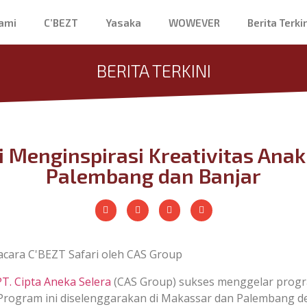
ami
C’BEZT
Yasaka
WOWEVER
Berita Terkin
BERITA TERKINI
i Menginspirasi Kreativitas Anak
Palembang dan Banjar
PT. Cipta Aneka Selera
(CAS Group) sukses menggelar prog
Program ini diselenggarakan di Makassar dan Palembang d