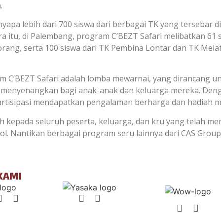
a.
yapa lebih dari 700 siswa dari berbagai TK yang tersebar d
itu, di Palembang, program C’BEZT Safari melibatkan 61 si
orang, serta 100 siswa dari TK Pembina Lontar dan TK Melat
am C’BEZT Safari adalah lomba mewarnai, yang dirancang u
menyenangkan bagi anak-anak dan keluarga mereka. Deng
partisipasi mendapatkan pengalaman berharga dan hadiah 
 kepada seluruh peserta, keluarga, dan kru yang telah m
ol. Nantikan berbagai program seru lainnya dari CAS Group
KAMI