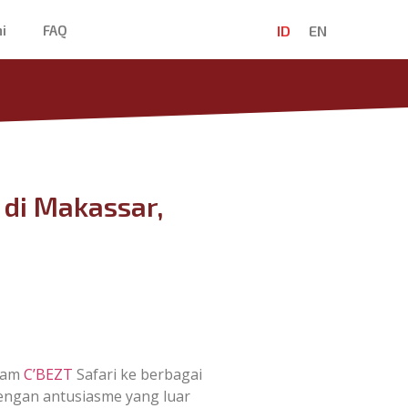
ID
EN
i
FAQ
 di Makassar,
ram
C’BEZT
Safari ke berbagai
engan antusiasme yang luar