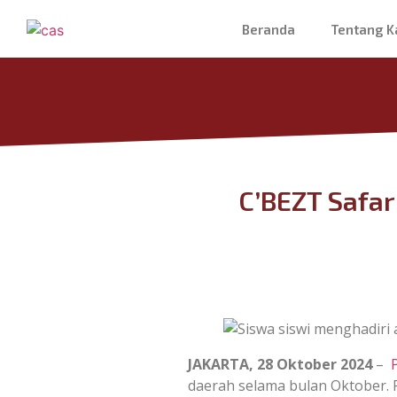
Beranda
Tentang K
C’BEZT Safar
JAKARTA, 28 Oktober 2024
–
daerah selama bulan Oktober. 