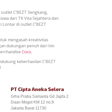
i outlet C’BEZT Sengkang,
swa dari TK Vita Sejahtera dan
i Lontar di outlet C’BEZT
ntuk mengasah kreativitas
an dukungan penuh dari tim
merchandise
Coco
,
endukung keberhasilan C’BEZT
!
PT Cipta Aneka Selera
Grha Praba Samanta Gd Japfa 2
Daan Mogot KM 12 no.9
Jakarta Barat 11730