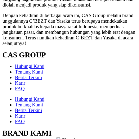
diolah menjadi produk yang siap dikonsumsi.
Dengan kehadiran di berbagai acara ini, CAS Group melalui brand
unggulannya C’BEZT dan Yasaka terus berupaya mendekatkan
produk berkualitas kepada masyarakat Indonesia, memperluas
jangkauan pasar, dan membangun hubungan yang lebih erat dengan
konsumen. Terus nantikan kehadiran C’BEZT dan Yasaka di acara
selanjutnya!
CAS GROUP
Hubungi Kami
Tentang Kami
Berita Terkini
Karir
FAQ
Hubungi Kami
Tentang Kami
Berita Terkini
Karir
FAQ
BRAND KAMI