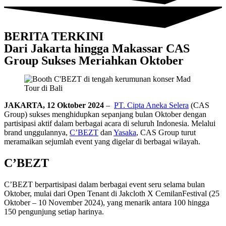
BERITA TERKINI
Dari Jakarta hingga Makassar CAS
Group Sukses Meriahkan Oktober
JAKARTA, 12 Oktober 2024
–
PT. Cipta Aneka Selera
(CAS
Group) sukses menghidupkan sepanjang bulan Oktober dengan
partisipasi aktif dalam berbagai acara di seluruh Indonesia. Melalui
brand unggulannya,
C’BEZT
dan
Yasaka
, CAS Group turut
meramaikan sejumlah event yang digelar di berbagai wilayah.
C’BEZT
C’BEZT berpartisipasi dalam berbagai event seru selama bulan
Oktober, mulai dari Open Tenant di Jakcloth X CemilanFestival (25
Oktober – 10 November 2024), yang menarik antara 100 hingga
150 pengunjung setiap harinya.