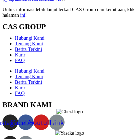
Untuk informasi lebih lanjut terkait CAS Group dan kemitraan, klik
halaman
ini
!
CAS GROUP
Hubungi Kami
Tentang Kami
Berita Terkini
Karir
FAQ
Hubungi Kami
Tentang Kami
Berita Terkini
Karir
FAQ
BRAND KAMI
nstagram
Facebook
Youtube
Link