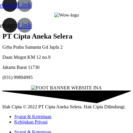
nstagram
Link
nstagram
Link
PT Cipta Aneka Selera
Grha Praba Samanta Gd Japfa 2
Daan Mogot KM 12 no.9
Jakarta Barat 11730
(031) 99894995
Hak Cipta © 2022 PT Cipta Aneka Selera. Hak Cipta Dilindungi.
Syarat & Ketentuan
Kebijakan Privasi
Syarat & Ketentuan