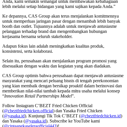
Anda, kami semakin semangat untuk membawakan kebahagiaan
lebih melalui setiap hidangan yang kami sajikan kepada Anda.”
Ke depannya, CAS Group akan terus menjalankan komitmennya
untuk memperluas jaringan pasar dengan menambah lebih banyak
booth dan outlet. Tujuannya adalah untuk menjawab antusiasme
pelanggan terhadap brand dan mengembangkan hubungan
kerjasama bersama seluruh stakeholder.
Adapun fokus lain adalah meningkatkan kualitas produk,
konsistensi, serta kolaborasi.
Selain itu, perusahaan akan menjalankan program promosi yang
disesuaikan dengan waktu dan kegiatan yang akan diadakan.
CAS Group optimis bahwa perusahaan dapat menjawab antusiasme
masyarakat yang mencari peluang bisnis di tengah perekonomian
yang kian membaik dengan bersikap proaktif dalam berinovasi dan
memberikan nilai-nilai tambah kepada mitra usaha melalui konsep
“
Innovation Retail Partnerships Model
”.
Follow Instagram C’BEZT Fried Chicken Official
(
@cbeztfriedchicken.official
) dan Yasaka Fried Chicken
(
@yasaka.id
). Kunjungi Tik Tok C’BEZT (
@cbeztfriedchicken.id
)
dan Yasaka (
@yasaka.id
). Subscribe ke YouTube kami
(
@ciptaanekaseleraofficial443
)!