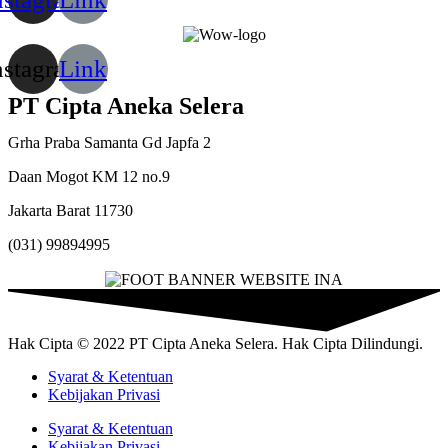
nstagram
Link
PT Cipta Aneka Selera
Grha Praba Samanta Gd Japfa 2
Daan Mogot KM 12 no.9
Jakarta Barat 11730
(031) 99894995
Hak Cipta © 2022 PT Cipta Aneka Selera. Hak Cipta Dilindungi.
Syarat & Ketentuan
Kebijakan Privasi
Syarat & Ketentuan
Kebijakan Privasi