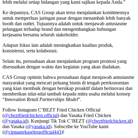
lebih melalui setiap hidangan yang kami sajikan kepada Anda.”
Ke depannya, CAS Group akan terus menjalankan komitmennya
untuk memperluas jaringan pasar dengan menambah lebih banyak
booth dan outlet. Tujuannya adalah untuk menjawab antusiasme
pelanggan terhadap brand dan mengembangkan hubungan
kerjasama bersama seluruh stakeholder.
Adapun fokus lain adalah meningkatkan kualitas produk,
konsistensi, serta kolaborasi.
Selain itu, perusahaan akan menjalankan program promosi yang
disesuaikan dengan waktu dan kegiatan yang akan diadakan.
CAS Group optimis bahwa perusahaan dapat menjawab antusiasme
masyarakat yang mencari peluang bisnis di tengah perekonomian
yang kian membaik dengan bersikap proaktif dalam berinovasi dan
memberikan nilai-nilai tambah kepada mitra usaha melalui konsep
“
Innovation Retail Partnerships Model
”.
Follow Instagram C’BEZT Fried Chicken Official
(
@cbeztfriedchicken.official
) dan Yasaka Fried Chicken
(
@yasaka.id
). Kunjungi Tik Tok C’BEZT (
@cbeztfriedchicken.id
)
dan Yasaka (
@yasaka.id
). Subscribe ke YouTube kami
(
@ciptaanekaseleraofficial443
)!