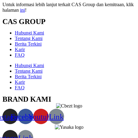
Untuk informasi lebih lanjut terkait CAS Group dan kemitraan, klik
halaman
ini
!
CAS GROUP
Hubungi Kami
Tentang Kami
Berita Terkini
Karir
FAQ
Hubungi Kami
Tentang Kami
Berita Terkini
Karir
FAQ
BRAND KAMI
nstagram
Facebook
Youtube
Link
nstagram
Link