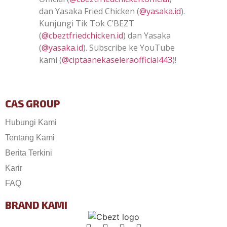
dan Yasaka Fried Chicken (
@yasaka.id
).
Kunjungi Tik Tok C’BEZT
(
@cbeztfriedchicken.id
) dan Yasaka
(
@yasaka.id
). Subscribe ke YouTube
kami (
@ciptaanekaseleraofficial443
)!
CAS GROUP
Hubungi Kami
Tentang Kami
Berita Terkini
Karir
FAQ
BRAND KAMI