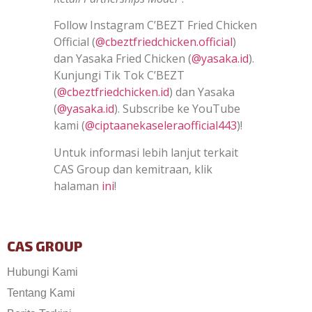
Follow Instagram C’BEZT Fried Chicken
Official (
@cbeztfriedchicken.official
)
dan Yasaka Fried Chicken (
@yasaka.id
).
Kunjungi Tik Tok C’BEZT
(
@cbeztfriedchicken.id
) dan Yasaka
(
@yasaka.id
). Subscribe ke YouTube
kami (
@ciptaanekaseleraofficial443
)!
Untuk informasi lebih lanjut terkait
CAS Group dan kemitraan, klik
halaman
ini
!
CAS GROUP
Hubungi Kami
Tentang Kami