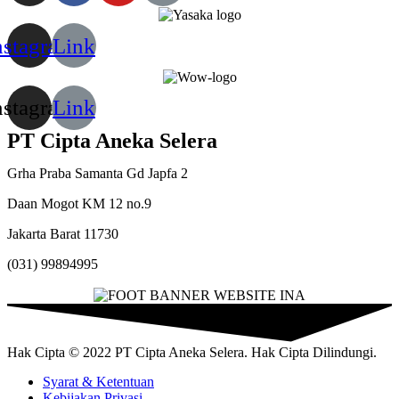
nstagram
Link
nstagram
Link
PT Cipta Aneka Selera
Grha Praba Samanta Gd Japfa 2
Daan Mogot KM 12 no.9
Jakarta Barat 11730
(031) 99894995
Hak Cipta © 2022 PT Cipta Aneka Selera. Hak Cipta Dilindungi.
Syarat & Ketentuan
Kebijakan Privasi