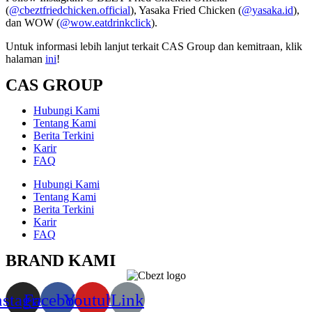
(
@cbeztfriedchicken.official
), Yasaka Fried Chicken (
@yasaka.id
),
dan WOW (
@wow.eatdrinkclick
).
Untuk informasi lebih lanjut terkait CAS Group dan kemitraan, klik
halaman
ini
!
CAS GROUP
Hubungi Kami
Tentang Kami
Berita Terkini
Karir
FAQ
Hubungi Kami
Tentang Kami
Berita Terkini
Karir
FAQ
BRAND KAMI
nstagram
Facebook
Youtube
Link