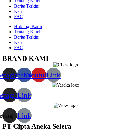
Tentang Kami
Berita Terkini
Karir
FAQ
Hubungi Kami
Tentang Kami
Berita Terkini
Karir
FAQ
BRAND KAMI
nstagram
Facebook
Youtube
Link
nstagram
Link
nstagram
Link
PT Cipta Aneka Selera