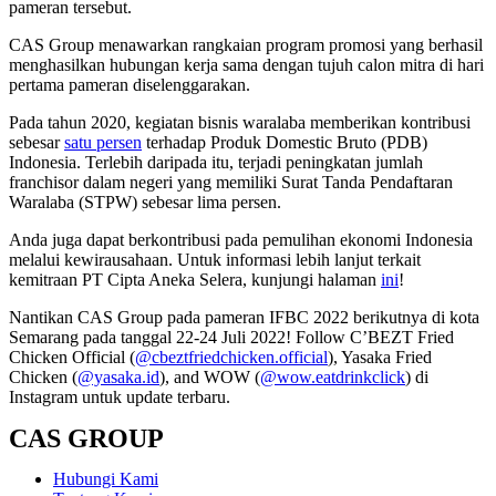
pameran tersebut.
CAS Group menawarkan rangkaian program promosi yang berhasil
menghasilkan hubungan kerja sama dengan tujuh calon mitra di hari
pertama pameran diselenggarakan.
Pada tahun 2020, kegiatan bisnis waralaba memberikan kontribusi
sebesar
satu persen
terhadap Produk Domestic Bruto (PDB)
Indonesia. Terlebih daripada itu, terjadi peningkatan jumlah
franchisor dalam negeri yang memiliki Surat Tanda Pendaftaran
Waralaba (STPW) sebesar lima persen.
Anda juga dapat berkontribusi pada pemulihan ekonomi Indonesia
melalui kewirausahaan. Untuk informasi lebih lanjut terkait
kemitraan PT Cipta Aneka Selera, kunjungi halaman
ini
!
Nantikan CAS Group pada pameran IFBC 2022 berikutnya di kota
Semarang pada tanggal 22-24 Juli 2022! Follow C’BEZT Fried
Chicken Official (
@cbeztfriedchicken.official
), Yasaka Fried
Chicken (
@yasaka.id
), and WOW (
@wow.eatdrinkclick
) di
Instagram untuk update terbaru.
CAS GROUP
Hubungi Kami