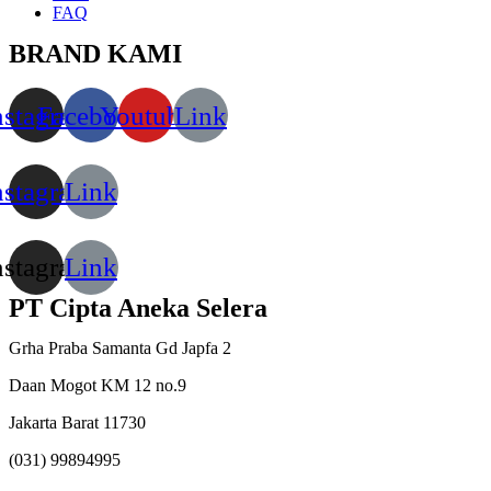
FAQ
BRAND KAMI
nstagram
Facebook
Youtube
Link
nstagram
Link
nstagram
Link
PT Cipta Aneka Selera
Grha Praba Samanta Gd Japfa 2
Daan Mogot KM 12 no.9
Jakarta Barat 11730
(031) 99894995