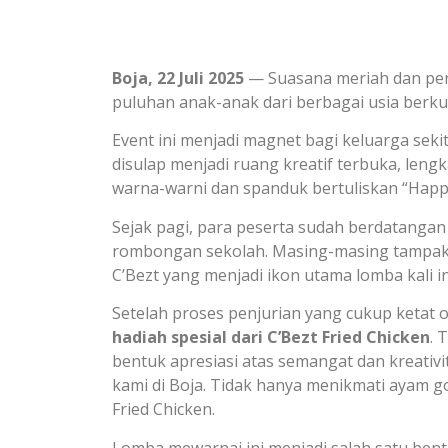
Boja, 22 Juli 2025
— Suasana meriah dan penuh
puluhan anak-anak dari berbagai usia berk
Event ini menjadi magnet bagi keluarga sek
disulap menjadi ruang kreatif terbuka, len
warna-warni dan spanduk bertuliskan “Happy
Sejak pagi, para peserta sudah berdatangan
rombongan sekolah. Masing-masing tampak s
C’Bezt yang menjadi ikon utama lomba kali in
Setelah proses penjurian yang cukup ketat 
hadiah spesial dari C’Bezt Fried Chicken
. 
bentuk apresiasi atas semangat dan kreativ
kami di Boja. Tidak hanya menikmati ayam go
Fried Chicken.
Lomba mewarnai ini menjadi salah satu ben