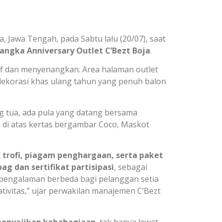
, Jawa Tengah, pada Sabtu lalu (20/07), saat
ngka Anniversary Outlet C’Bezt Boja
.
tif dan menyenangkan. Area halaman outlet
 dekorasi khas ulang tahun yang penuh balon
g tua, ada pula yang datang bersama
di atas kertas bergambar Coco, Maskot
t
trofi, piagam penghargaan, serta paket
ag dan sertifikat partisipasi
, sebagai
n pengalaman berbeda bagi pelanggan setia
tivitas,” ujar perwakilan manajemen C’Bezt
menyajikan kebahagiaan
, tak hanya lewat