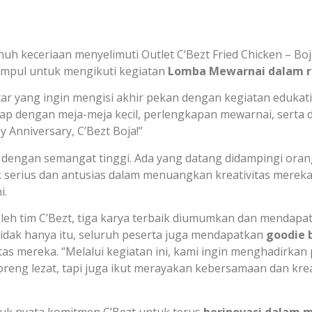
 keceriaan menyelimuti Outlet C’Bezt Fried Chicken – Boja
umpul untuk mengikuti kegiatan
Lomba Mewarnai dalam ra
itar yang ingin mengisi akhir pekan dengan kegiatan eduka
gkap dengan meja-meja kecil, perlengkapan mewarnai, serta
 Anniversary, C’Bezt Boja!”
 dengan semangat tinggi. Ada yang datang didampingi oran
erius dan antusias dalam menuangkan kreativitas mereka 
i.
oleh tim C’Bezt, tiga karya terbaik diumumkan dan mendapa
Tidak hanya itu, seluruh peserta juga mendapatkan
goodie b
itas mereka. “Melalui kegiatan ini, kami ingin menghadirka
reng lezat, tapi juga ikut merayakan kebersamaan dan krea
tuk nyata komitmen C’Bezt untuk terus
berinovasi dalam 